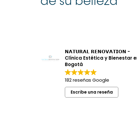
de su belleza
𝗡𝗔𝗧𝗨𝗥𝗔𝗟 𝗥𝗘𝗡𝗢𝗩𝗔𝗧𝗜𝗢𝗡 -
Clínica Estética y Bienestar 
Bogotá
182 reseñas Google
Escribe una reseña