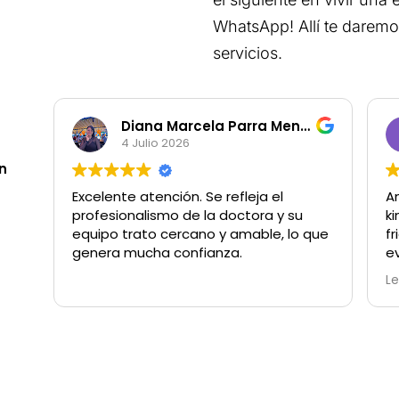
WhatsApp! Allí te daremo
servicios.
Diana Marcela Parra Meneses
4 Julio 2026
en
Excelente atención. Se refleja el
Am
profesionalismo de la doctora y su
k
equipo trato cercano y amable, lo que
f
genera mucha confianza.
e
L
Sp
a