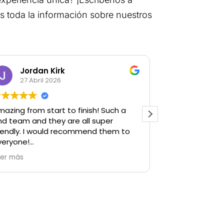
s toda la información sobre nuestros
Jordan Kirk
Andres
27 Abril 2026
18 Abril 
azing from start to finish! Such a
Buenas instala
ind team and they are all super
Son las mejore
riendly. I would recommend them to
masaje relaja
veryone!
además los pr
de la mejor cal
eer más
Leer más
ecial thanks to Laura and Dr Fabian,
bsolute legends both of them!