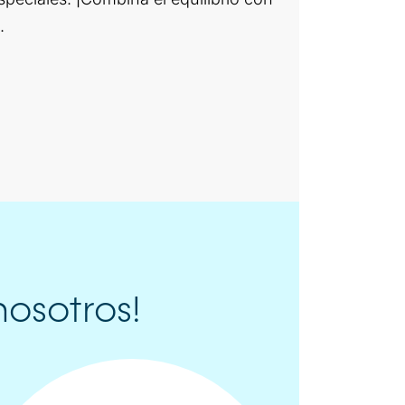
.
osotros!