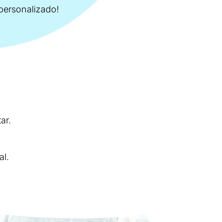
personalizado!
ar.
al.